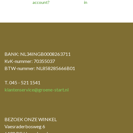
account?
in
BANK: NL34INGB0008263711
KvK-nummer: 70355037
BTW-nummer: NL858285666B01
T. 045 - 521 1541
klantenservice@groene-start.nl
BEZOEK ONZE WINKEL
Vaesraderbosweg 6