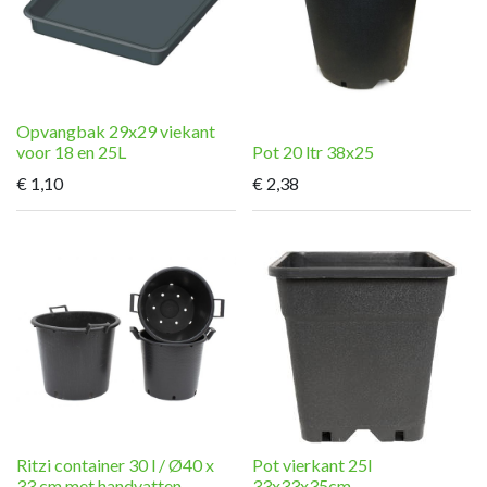
Opvangbak 29x29 viekant
voor 18 en 25L
Pot 20 ltr 38x25
€
1,10
€
2,38
Ritzi container 30 l / Ø40 x
Pot vierkant 25l
33 cm met handvatten
33x33x35cm