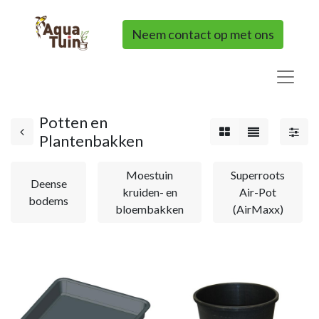
Neem contact op met ons
Potten en
Plantenbakken
Moestuin
Superroots
Deense
kruiden- en
Air-Pot
bodems
bloembakken
(AirMaxx)