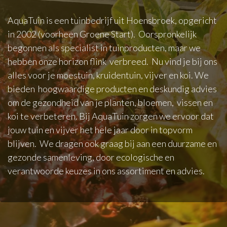
AquaTuin is een tuinbedrijf uit Hoensbroek, opgericht
in 2002 (voorheen Groene Start). Oorspronkelijk
begonnen als specialist in tuinproducten, maar we
hebben onze horizon flink verbreed. Nu vind je bij ons
alles voor je moestuin, kruidentuin, vijver en koi. We
bieden hoogwaardige producten en deskundig advies
om de gezondheid van je planten, bloemen, vissen en
koi te verbeteren. Bij AquaTuin zorgen we ervoor dat
jouw tuin en vijver het hele jaar door in topvorm
blijven. We dragen ook graag bij aan een duurzame en
gezonde samenleving, door ecologische en
verantwoorde keuzes in ons assortiment en advies.