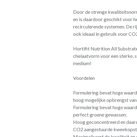
Door de strenge kwaliteitsnor
en is daardoor geschikt voor h
recirculerende systemen. De ri
ook ideaal in gebruik voor C
Hortifit Nutrition All Substra
chelaatvorm voor een sterke, s
medium!
Voordelen
Formulering bevat hoge waarde
hoog mogelijke opbrengst van
Formulering bevat hoge waard
perfect groene gewassen;
Hoog geconcentreerd en daardo
CO2 aangestuurde kweekopste
Maximaliseert de kwaliteit en