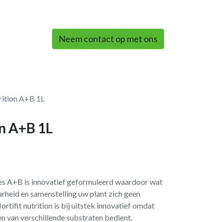
0
Neem contact op met ons
rition A+B 1L
on A+B 1L
ates A+B is innovatief geformuleerd waardoor wat
rheid en samenstelling uw plant zich geen
tifit nutrition is bij uitstek innovatief omdat
n van verschillende substraten bedient.