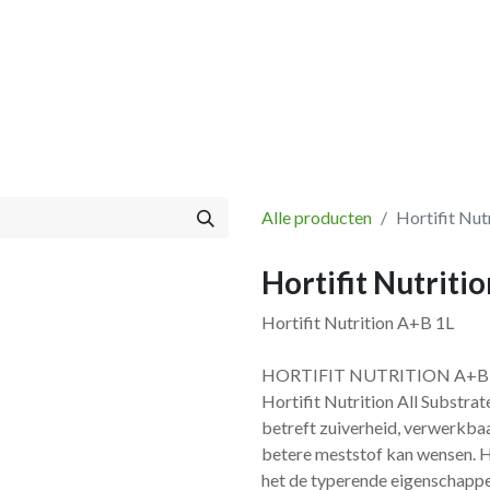
Vissen
Winkel
Categorieën
Blog
Retourbeleid
Alle producten
Hortifit Nut
Hortifit Nutriti
Hortifit Nutrition A+B 1L
HORTIFIT NUTRITION A+B
Hortifit Nutrition All Substr
betreft zuiverheid, verwerkbaa
betere meststof kan wensen. Hor
het de typerende eigenschappe