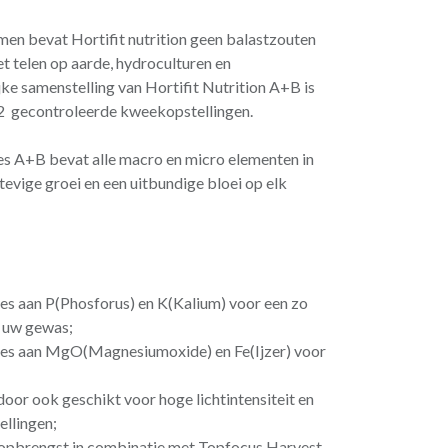
men bevat Hortifit nutrition geen balastzouten
et telen op aarde, hydroculturen en
jke samenstelling van Hortifit Nutrition A+B is
O2 gecontroleerde kweekopstellingen.
tes A+B bevat alle macro en micro elementen in
tevige groei en een uitbundige bloei op elk
s aan P(Phosforus) en K(Kalium) voor een zo
 uw gewas;
es aan MgO(Magnesiumoxide) en Fe(Ijzer) voor
or ook geschikt voor hoge lichtintensiteit en
llingen;
 opbrengst in combinatie met Topfocus Harvest