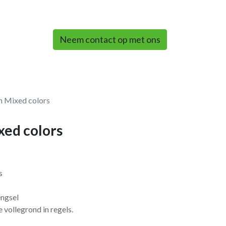
0
Neem contact op met ons
n Mixed colors
xed colors
s
engsel
de vollegrond in regels.