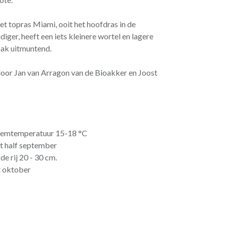
 het topras Miami, ooit het hoofdras in de
jdiger, heeft een iets kleinere wortel en lagere
aak uitmuntend.
oor Jan van Arragon van de Bioakker en Joost
iemtemperatuur 15-18 °C
t half september
de rij 20 - 30 cm.
t oktober