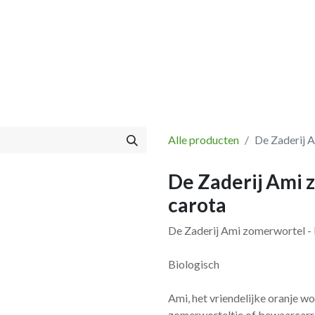
Vissen
Winkel
Categorieën
Blog
Retourbeleid
Alle producten
De Zaderij 
De Zaderij Ami 
carota
De Zaderij Ami zomerwortel -
Biologisch
Ami, het vriendelijke oranje w
zomerworteltje of bewaarcarr