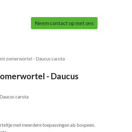
0
Neem contact op met ons
Ami zomerwortel - Daucus carota
zomerwortel - Daucus
 Daucus carota
orteltje met meerdere toepassingen als bospeen,
ote.