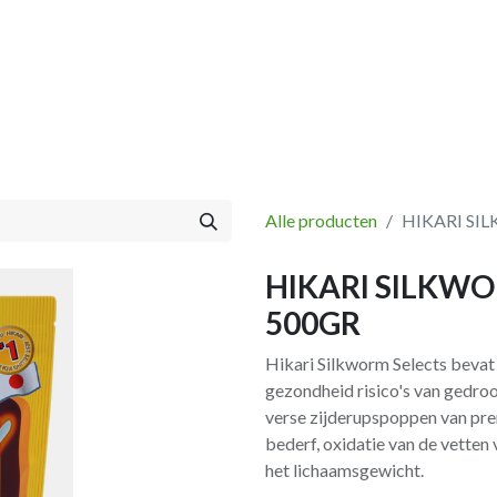
Vissen
Winkel
Categorieën
Blog
Retourbeleid
Alle producten
HIKARI SI
HIKARI SILKW
500GR
Hikari Silkworm Selects bevat 
gezondheid risico's van gedro
verse zijde­rupspoppen van pr
bederf, oxidatie van de vette
het lichaamsgewicht.