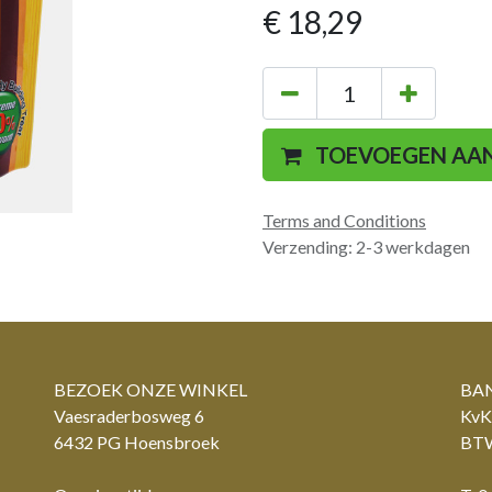
€
18,29
TOEVOEGEN AA
Terms and Conditions
Verzending: 2-3 werkdagen
BEZOEK ONZE WINKEL
BAN
Vaesraderbosweg 6
KvK
6432 PG Hoensbroek
BTW