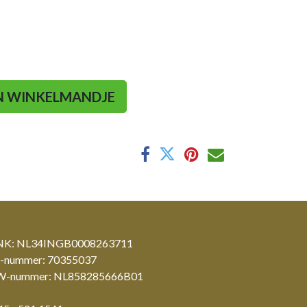
N WINKELMANDJE
K: NL34INGB0008263711
-nummer: 70355037
-nummer: NL858285666B01