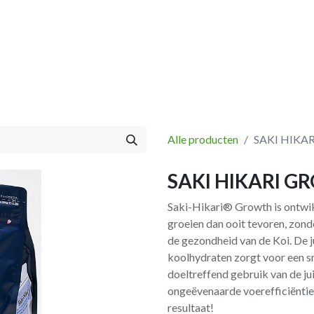
Vissen
Winkel
Categorieën
Blog
Retourbeleid
Alle producten
SAKI HIKA
SAKI HIKARI G
Saki-Hikari® Growth is ontwikk
groeien dan ooit tevoren, zonde
de gezondheid van de Koi. De j
koolhydraten zorgt voor een s
doeltreffend gebruik van de ju
ongeëvenaarde voerefficiëntie
resultaat!