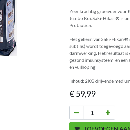
Zeer krachtig groeivoer voor K
Jumbo Koi. Saki-Hikari® is on
Probiotica.
Het geheim van Saki-Hikari® i
subtilis) wordt toegevoegd aa
darmwerking. Het resultaat is 
gezond imuunsysteem, en een sn
en vuilhoping.
Inhoud: 2KG drijvende medium 
€
59,99
TOEVOEGEN AA