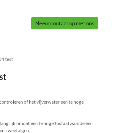
0
Neem contact op met ons
4 test
st
ontroleren of het vijverwater een te hoge
langrijk omdat een te hoge fosfaatwaarde een
 en zweefalgen.