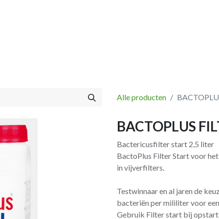
Vissen
Winkel
Categorieën
Blog
Retourbeleid
Alle producten
BACTOPLUS 
BACTOPLUS FILT
Bactericusfilter start 2,5 liter
BactoPlus Filter Start voor he
in vijverfilters.
Testwinnaar en al jaren de keu
bacteriën per mililiter voor ee
Gebruik Filter start bij opsta