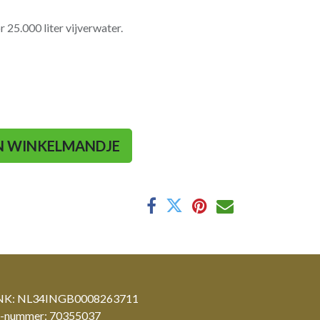
r 25.000 liter vijverwater.
N WINKELMANDJE
K: NL34INGB0008263711
-nummer: 70355037