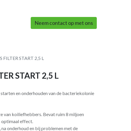
0
Neem contact op met ons
FILTER START 2,5 L
ER START 2,5 L
t starten en onderhouden van de bacteriekolonie
ze van koiliefhebbers. Bevat ruim 8 miljoen
n optimaal effect.
rt, na onderhoud en bij problemen met de