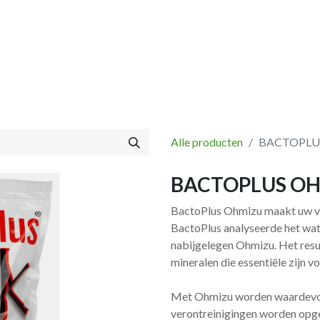
Vissen
Winkel
Categorieën
Blog
Retourbeleid
Alle producten
BACTOPLUS
BACTOPLUS OHM
BactoPlus Ohmizu maakt uw vi
BactoPlus analyseerde het wate
nabijgelegen Ohmizu. Het resul
mineralen die essentiële zijn v
Met Ohmizu worden waardevoll
verontreinigingen worden opge