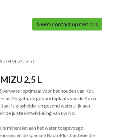
0
Neem contact op met ons
 OHMIZU 2,5 L
IZU 2,5 L
jverwater optimaal voor het houden van Koi.
r uit Niigata, de geboorteplaats van de Koi en
taat is glashelder en gezond water, rijk aan
oor de juiste ontwikkeling van uw Koi.
e mineralen aan het water toegevoegd,
nomen en de speciale BactoPlus bacterie die