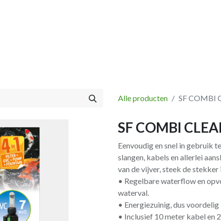
Vissen
Winkel
Categorieën
Blog
Retourbeleid
Alle producten
SF COMBI 
SF COMBI CLEA
Eenvoudig en snel in gebruik t
slangen, kabels en allerlei aa
van de vijver, steek de stekker 
• Regelbare waterflow en opvo
waterval.
• Energiezuinig, dus voordelig 
• Inclusief 10 meter kabel en 2