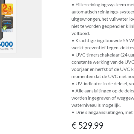
• Filterreiningingssysteem met
automatisch reinigings-systee
uitgewrongen, het vuilwater loo
niet te worden geopend er klin
voltooid.
• Krachtige ingebouwde 55 Wa
werkt preventief tegen ziektes
• UVC timerschakelaar (24 uur
constante werking van de UVC i
voorjaar en herfst of de UVC k
momenten dat de UVC niet nodi
• UV-indicator in de deksel, v
• Alle aansluitingen op de deks
worden ingegraven of weggewerk
waterniveau is mogelijk.
• Drie slangaansluitingen, met 
€
529,99