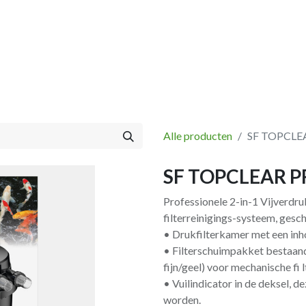
Vissen
Winkel
Categorieën
Blog
Retourbeleid
Alle producten
SF TOPCLE
SF TOPCLEAR P
Professionele 2-in-1 Vijverdr
filterreinigings-systeem, gesch
• Drukfilterkamer met een inhou
• Filterschuimpakket bestaand
fijn/geel) voor mechanische fi l
• Vuilindicator in de deksel, d
worden.