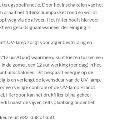
 terugspoelfunctie. Door het inschakelen van het
m draait het filterschuimpakket rond en wordt
pt weg via de afvoer. Het fillter hoeft hiervoor
kt een geluidsignaal wanneer de reiniging is
tt UV-lamp zorgt voor algenbestrijding en
.
/12 uur/0 uur) waarmee u kunt kiezen tussen een
n de zomer, een 12 uur werking (per dag) in het
unt uitschakelen. Dit bespaart energie op de
g is en verlengt de levensduur van de UV-lamp.
oor een veilige controle of de UV-lamp Brandt.
el. Hierdoor kan het drukfilter bijna geheel
t naast de vijver, zelfs plaatsing onder het
keuze uit ø32, ø38 of ø50.