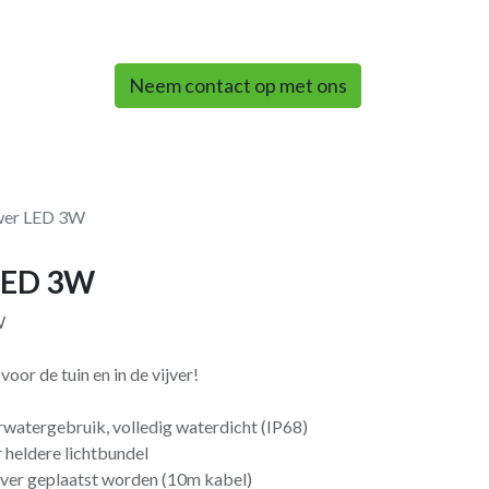
0
Neem contact op met ons
wer LED 3W
LED 3W
W
or de tuin en in de vijver!
rwatergebruik, volledig waterdicht (IP68)
 heldere lichtbundel
vijver geplaatst worden (10m kabel)