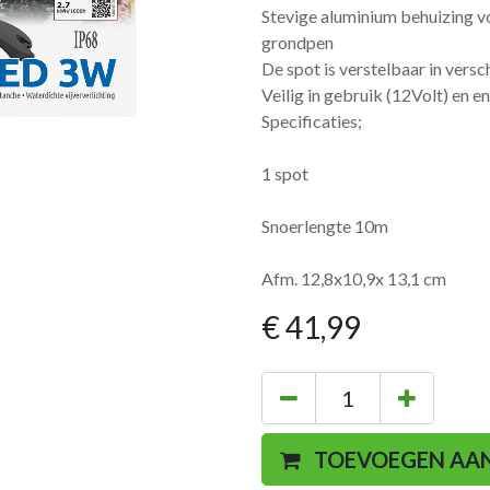
Stevige aluminium behuizing vo
grondpen
De spot is verstelbaar in versc
Veilig in gebruik (12Volt) en e
Specificaties;
1 spot
Snoerlengte 10m
Afm. 12,8x10,9x 13,1 cm
€
41,99
TOEVOEGEN AA