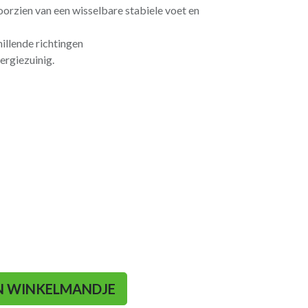
orzien van een wisselbare stabiele voet en
hillende richtingen
nergiezuinig.
N WINKELMANDJE