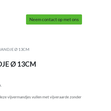
0
Neem contact op met ons
MANDJE Ø 13CM
DJE Ø 13CM
.
 deze vijvermandjes vullen met vijveraarde zonder