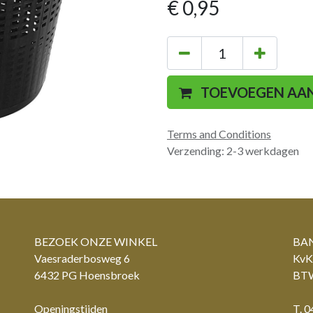
€
0,95
TOEVOEGEN AA
Terms and Conditions
Verzending: 2-3 werkdagen
BEZOEK ONZE WINKEL
BAN
Vaesraderbosweg 6
KvK
6432 PG Hoensbroek
BTW
Openingstijden
T. 0