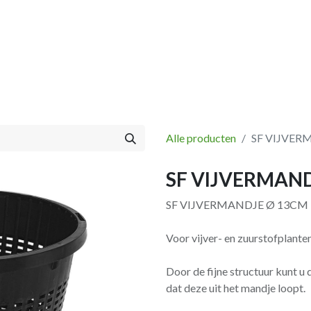
Vissen
Winkel
Categorieën
Blog
Retourbeleid
Alle producten
SF VIJVER
SF VIJVERMAN
SF VIJVERMANDJE Ø 13CM
Voor vijver- en zuurstofplanten
Door de fijne structuur kunt u
dat deze uit het mandje loopt.