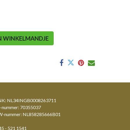
N WINKELMANDJE
K: NL34INGB0008263711
-nummer: 70355037
-nummer: NL858285666B01
45 - 521 1541