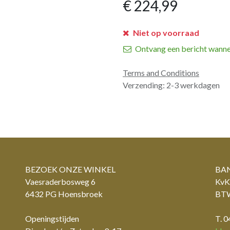
€
224,99
Niet op voorraad
Ontvang een bericht wanne
Terms and Conditions
Verzending: 2-3 werkdagen
BEZOEK ONZE WINKEL
BAN
Vaesraderbosweg 6
KvK
6432 PG Hoensbroek
BTW
Openingstijden
T. 0