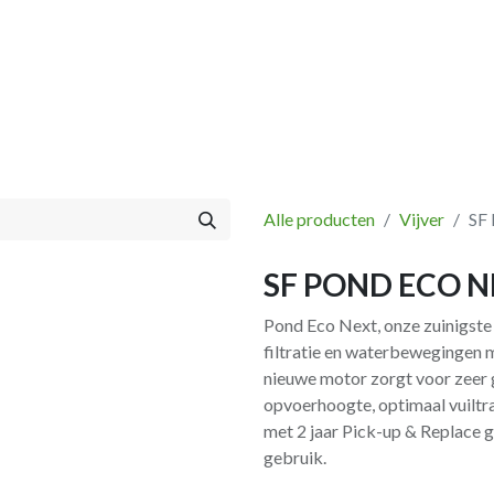
Vissen
Winkel
Categorieën
Blog
Retourbeleid
Alle producten
Vijver
SF
SF POND ECO N
Pond Eco Next, onze zuinigste
filtratie en waterbewegingen m
nieuwe motor zorgt voor zeer 
opvoerhoogte, optimaal vuiltra
met 2 jaar Pick-up & Replace 
gebruik.