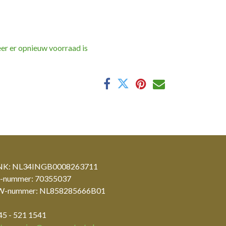
er er opnieuw voorraad is
K: NL34INGB0008263711
-nummer: 70355037
-nummer: NL858285666B01
45 - 521 1541