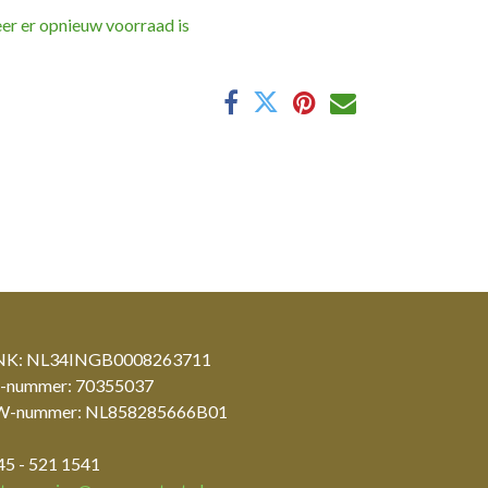
er er opnieuw voorraad is
K: NL34INGB0008263711
-nummer: 70355037
-nummer: NL858285666B01
45 - 521 1541