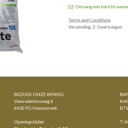
Ontvang een bericht wanne
Terms and Conditions
Verzending: 2-3 werkdagen
BEZOEK ONZE WINKEL
BAN
Vaesraderbosweg 6
KvK
6432 PG Hoensbroek
BTW
Openingstijden
T. 0