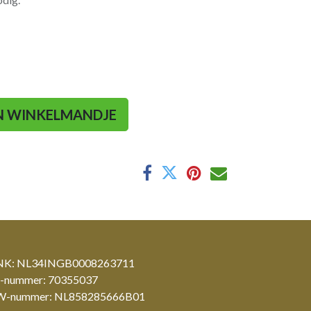
N WINKELMANDJE
K: NL34INGB0008263711
-nummer: 70355037
-nummer: NL858285666B01