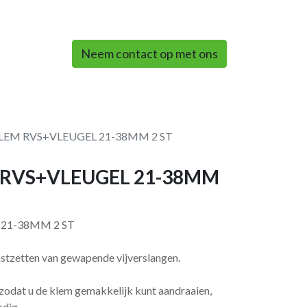
0
Neem contact op met ons
LEM RVS+VLEUGEL 21-38MM 2 ST
 RVS+VLEUGEL 21-38MM
21-38MM 2 ST
tzetten van gewapen­de vijverslangen.
 zodat u de klem gemakkelijk kunt aandraaien,
odig.