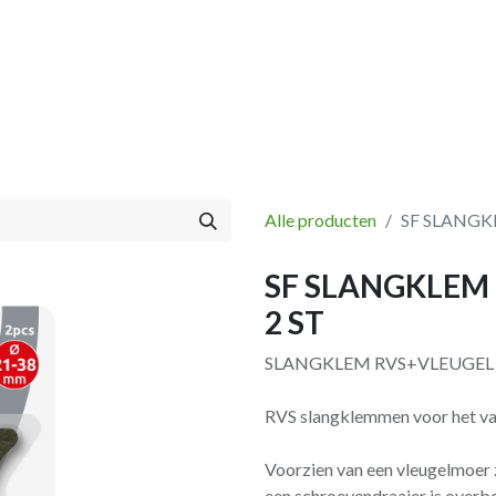
Vissen
Winkel
Categorieën
Blog
Retourbeleid
Alle producten
SF SLANGK
SF SLANGKLEM
2 ST
SLANGKLEM RVS+VLEUGEL 
RVS slangklemmen voor het vas
Voorzien van een vleugel­moer
een schroevendraaier is overb