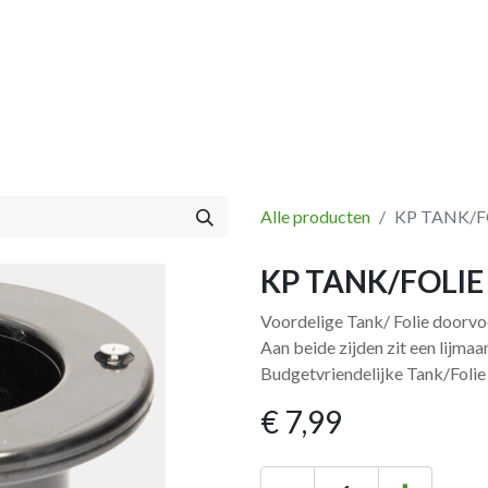
Vissen
Winkel
Categorieën
Blog
Retourbeleid
Alle producten
KP TANK/
KP TANK/FOLI
Voordelige Tank/ Folie doorvoer
Aan beide zijden zit een lijmaan
Budgetvriendelijke Tank/Foli
€
7,99