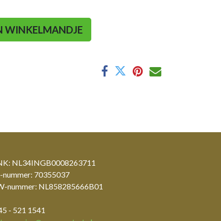
N WINKELMANDJE
K: NL34INGB0008263711
-nummer: 70355037
-nummer: NL858285666B01
45 - 521 1541