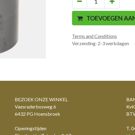
TOEVOEGEN AA
Terms and Conditions
Verzending: 2-3 werkdagen
BEZOEK ONZE WINKEL
BAN
Vaesraderbosweg 6
KvK
6432 PG Hoensbroek
BTW
Openingstijden
T. 0