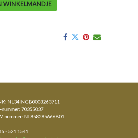
N WINKELMANDJE
K: NL34INGB0008263711
-nummer: 70355037
-nummer: NL858285666B01
45 - 521 1541