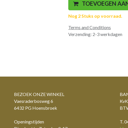
TOEVOEGEN AA
Nog 2 Stuks op voorraad.
Terms and Conditions
Verzending: 2-3 werkdagen
BEZOEK ONZE WINKEL
BAN
Vaesraderbosweg 6
KvK
6432 PG Hoensbroek
BTW
Openingstijden
T. 0