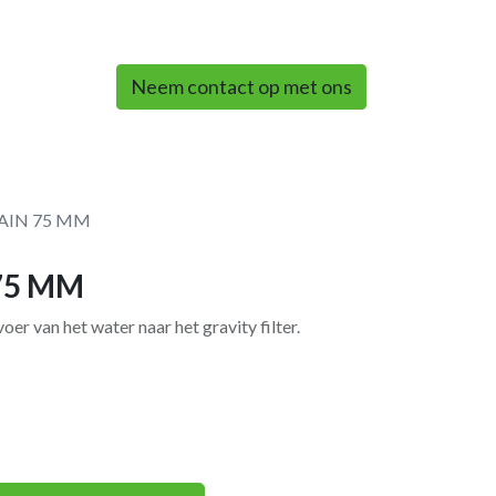
0
Neem contact op met ons
IN 75 MM
75 MM
r van het water naar het gravity filter.