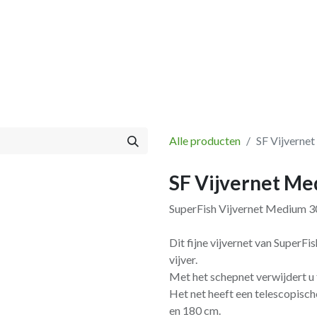
Vissen
Winkel
Categorieën
Blog
Retourbeleid
Alle producten
SF Vijverne
SF Vijvernet Me
SuperFish Vijvernet Medium 3
Dit fijne vijvernet van SuperFi
vijver.
Met het schepnet verwijdert u fi
Het net heeft een telescopisch
en 180 cm.