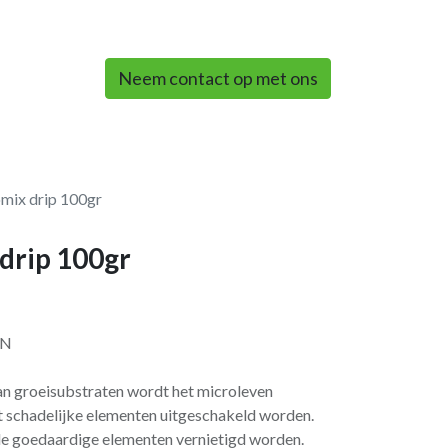
0
Neem contact op met ons
mix drip 100gr
drip 100gr
EN
an groeisubstraten wordt het microleven
at schadelijke elementen uitgeschakeld worden.
 de goedaardige elementen vernietigd worden.