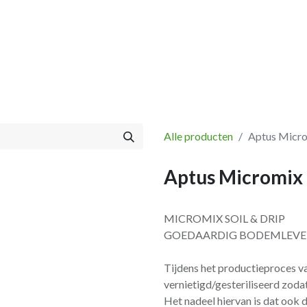
Vissen
Winkel
Categorieën
Blog
Retourbeleid
Alle producten
Aptus Micro
Aptus Micromix 
MICROMIX SOIL & DRIP
GOEDAARDIG BODEMLEV
Tijdens het productieproces v
vernietigd/gesteriliseerd zod
Het nadeel hiervan is dat ook