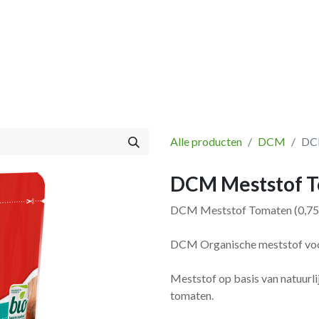
Vissen
Winkel
Categorieën
Blog
Retourbeleid
Alle producten
DCM
DCM
DCM Meststof T
DCM Meststof Tomaten (0,75
DCM Organische meststof vo
Meststof op basis van natuurl
tomaten.