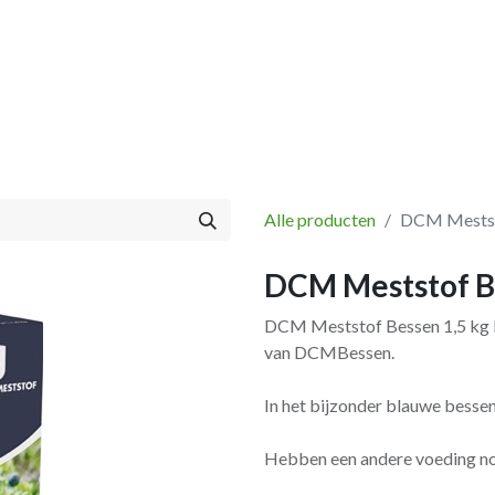
Vissen
Winkel
Categorieën
Blog
Retourbeleid
Alle producten
DCM Mestst
DCM Meststof Be
DCM Meststof Bessen 1,5 kg H
van DCMBessen.
In het bijzonder blauwe bessen
Hebben een andere voeding nodi