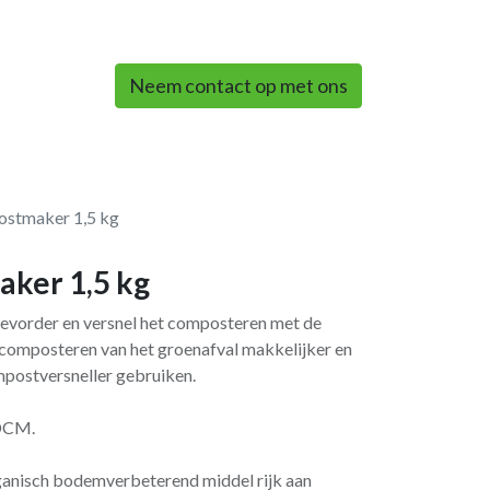
0
Neem contact op met ons
tmaker 1,5 kg
ker 1,5 kg
order en versnel het composteren met de
posteren van het groenafval makkelijker en
mpostversneller gebruiken.
DCM.
rganisch bodemverbeterend middel rijk aan