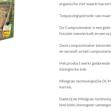
organische stof waarin bacter
Toepassingsperiode: van maart
De Compostmaker is een gebrui
fossiele zeewierkalk en een or
Deze compostmaker bevordert 
en versnelt zo het composteri
Het product werkt gedurende 1
biologische tuin.
Minigran-technologieDe DCM
korrels.
Dankzij de Minigran-technolo
heel klein, homogeen samengest