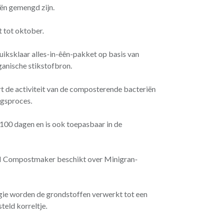
iën gemengd zijn.
 tot oktober.
ksklaar alles-in-êên-pakket op basis van
ganische stikstofbron.
de activiteit van de composterende bacteriën
ngsproces.
00 dagen en is ook toepasbaar in de
 Compostmaker beschikt over Minigran-
gie worden de grondstoffen verwerkt tot een
eld korreltje.