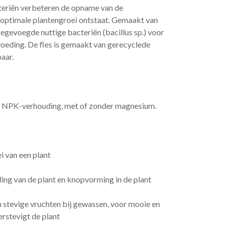
eriën verbeteren de opname van de
optimale plantengroei ontstaat. Gemaakt van
oegevoegde nuttige bacteriën (bacillus sp.) voor
voeding. De fles is gemaakt van gerecyclede
aar.
ke NPK-verhouding, met of zonder magnesium.
i van een plant
ling van de plant en knopvorming in de plant
n stevige vruchten bij gewassen, voor mooie en
erstevigt de plant