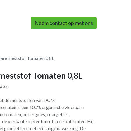
0
Neem contact op met ons
re meststof Tomaten 0,8L
meststof Tomaten 0,8L
aten
 met de meststoffen van DCM
omaten is een 100% organische vloeibare
an tomaten, aubergines, courgettes,
 de vierkante meter tuin of in de pot buiten. Het
nel groei effect met een lange nawerking. De