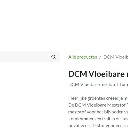
Vissen
Winkel
Categorieën
Blog
Retourbeleid
Alle producten
DCM Vloeiba
DCM Vloeibare 
DCM Vloeibare meststof Tom
Heerlijke groenten creëer je
De DCM Vloeibare Meststof T
meststof voor het bijvoeden v
komkommers en fruit in de kas,
bevat veel stikstof voor een s