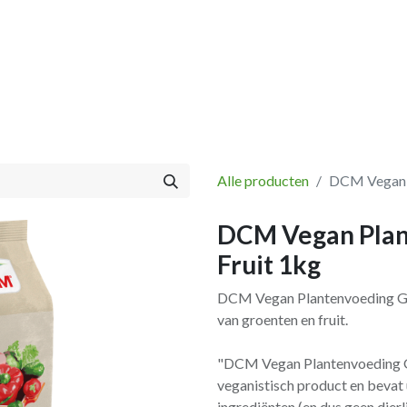
Vissen
Winkel
Categorieën
Blog
Retourbeleid
Alle producten
DCM Vegan P
DCM Vegan Plan
Fruit 1kg
DCM Vegan Plantenvoeding Gr
van groenten en fruit.
"DCM Vegan Plantenvoeding G
veganistisch product en bevat u
ingrediënten (en dus geen dier