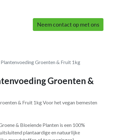
0
Neem contact op met ons
lantenvoeding Groenten & Fruit 1kg
tenvoeding Groenten &
oenten & Fruit 1kg Voor het vegan bemesten
roene & Bloeiende Planten is een 100%
itsluitend plantaardige en natuurlijke
lijke grondstoffen of toevoegingen).