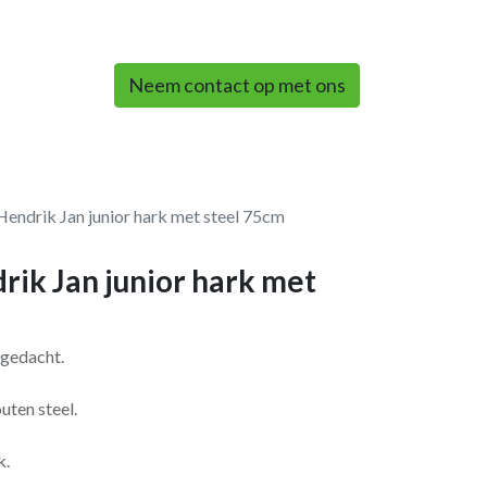
0
Neem contact op met ons
Hendrik Jan junior hark met steel 75cm
rik Jan junior hark met
 gedacht.
uten steel.
k.