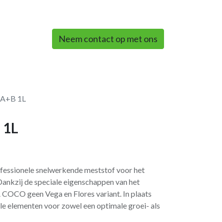
0
Neem contact op met ons
 A+B 1L
 1L
essionele snelwerkende meststof voor het
Dankzij de speciale eigenschappen van het
OCO geen Vega en Flores variant. In plaats
ële elementen voor zowel een optimale groei- als