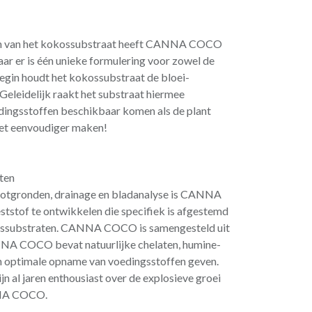
en van het kokossubstraat heeft CANNA COCO
aar er is één unieke formulering voor zowel de
 begin houdt het kokossubstraat de bloei-
 Geleidelijk raakt het substraat hiermee
dingsstoffen beschikbaar komen als de plant
iet eenvoudiger maken!
ten
potgronden, drainage en bladanalyse is CANNA
eststof te ontwikkelen die specifiek is afgestemd
ossubstraten. CANNA COCO is samengesteld uit
NA COCO bevat natuurlijke chelaten, humine-
een optimale opname van voedingsstoffen geven.
jn al jaren enthousiast over de explosieve groei
NNA COCO.