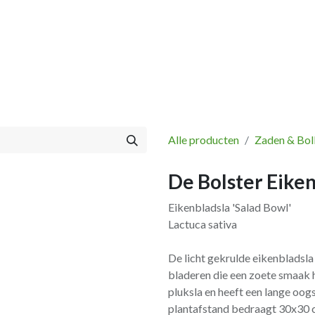
Vissen
Winkel
Categorieën
Blog
Retourbeleid
Alle producten
Zaden & Bol
De Bolster Eiken
Eikenbladsla 'Salad Bowl'
Lactuca sativa
De licht gekrulde eikenbladsla
bladeren die een zoete smaak h
pluksla en heeft een lange oogs
plantafstand bedraagt 30x30 