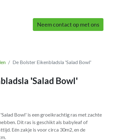
0
Neem contact op met ons
len
De Bolster Eikenbladsla 'Salad Bowl'
bladsla 'Salad Bowl'
 'Salad Bowl' is een groeikrachtig ras met zachte
ebben. Dit ras is geschikt als babyleaf of
ttijd. Eén zakje is voor circa 30m2, en de
cm.