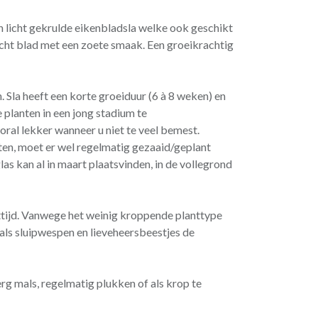
en licht gekrulde eikenbladsla welke ook geschikt
zacht blad met een zoete smaak. Een groeikrachtig
n. Sla heeft een korte groeiduur (6 à 8 weken) en
 planten in een jong stadium te
oral lekker wanneer u niet te veel bemest.
ten, moet er wel regelmatig gezaaid/geplant
as kan al in maart plaatsvinden, in de vollegrond
tijd. Vanwege het weinig kroppende planttype
oals sluipwespen en lieveheersbeestjes de
erg mals, regelmatig plukken of als krop te