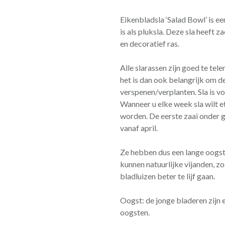
Eikenbladsla ‘Salad Bowl’ is e
is als pluksla. Deze sla heeft 
en decoratief ras.
Alle slarassen zijn goed te tele
het is dan ook belangrijk om de
verspenen/verplanten. Sla is vo
Wanneer u elke week sla wilt e
worden. De eerste zaai onder gl
vanaf april.
Ze hebben dus een lange oogst
kunnen natuurlijke vijanden, z
bladluizen beter te lijf gaan.
Oogst: de jonge bladeren zijn 
oogsten.