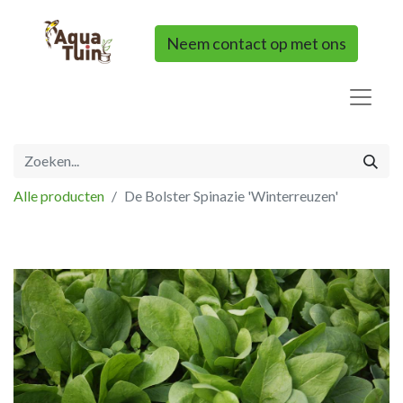
Neem contact op met ons
Alle producten
De Bolster Spinazie 'Winterreuzen'