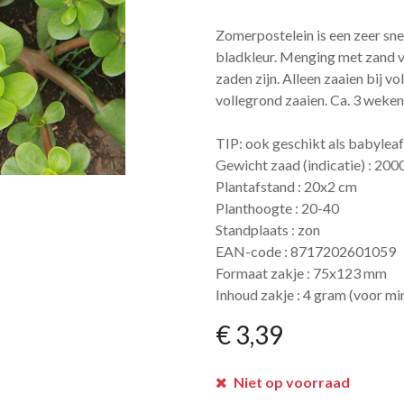
Zomerpostelein is een zeer s
bladkleur. Menging met zand ve
zaden zijn. Alleen zaaien bij v
vollegrond zaaien. Ca. 3 weken
TIP: ook geschikt als babyleaf
Gewicht zaad (indicatie) : 20
Plantafstand : 20x2 cm
Planthoogte : 20-40
Standplaats : zon
EAN-code : 8717202601059
Formaat zakje : 75x123 mm
Inhoud zakje : 4 gram (voor mi
€
3,39
Niet op voorraad