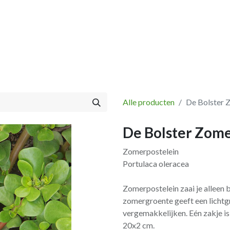
Vissen
Winkel
Categorieën
Blog
Retourbeleid
Alle producten
De Bolster 
De Bolster Zome
Zomerpostelein
Portulaca oleracea
Zomerpostelein zaai je alleen
zomergroente geeft een lichtg
vergemakkelijken. Eén zakje is
20x2 cm.