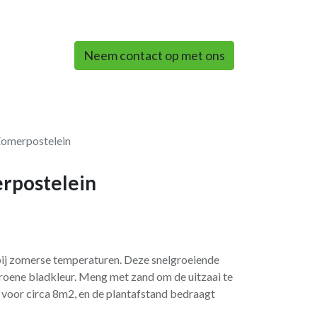
0
Neem contact op met ons
Zomerpostelein
rpostelein
 bij zomerse temperaturen. Deze snelgroeiende
roene bladkleur. Meng met zand om de uitzaai te
 voor circa 8m2, en de plantafstand bedraagt