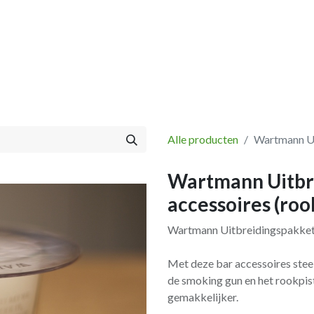
Vissen
Winkel
Categorieën
Blog
Retourbeleid
Alle producten
Wartmann Ui
Wartmann Uitbr
accessoires (roo
Wartmann Uitbreidingspakket 
Met deze bar accessoires steel
de smoking gun en het rookpis
gemakkelijker.