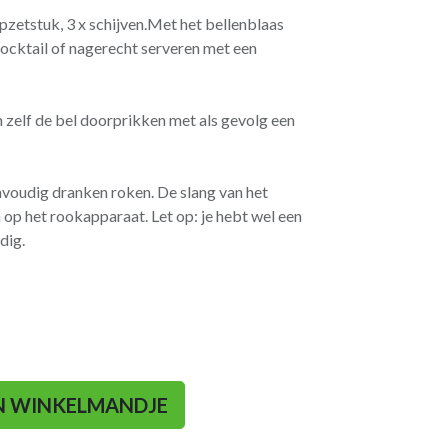
opzetstuk, 3 x schijven.Met het bellenblaas
cocktail of nagerecht serveren met een
 zelf de bel doorprikken met als gevolg een
nvoudig dranken roken. De slang van het
 op het rookapparaat. Let op: je hebt wel een
dig.
N WINKELMANDJE