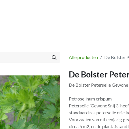
Vissen
Winkel
Categorieën
Blog
Retourbeleid
Alle producten
De Bolster P
De Bolster Pete
De Bolster Peterselie Gewone 
Petroselinum crispum
Peterselie 'Gewone Snij 3' heef
standaard ras peterselie drie 
Voorzaaien van dit eenjarig gew
circa 5 m2, en de plantafstan