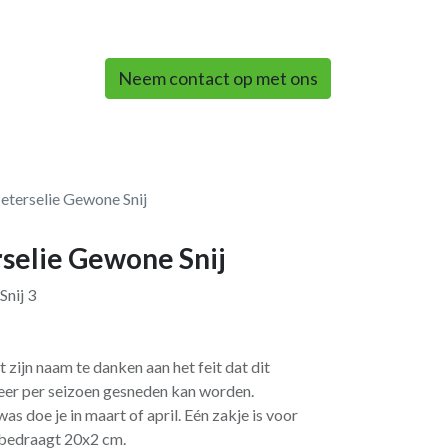
0
Neem contact op met ons
eterselie Gewone Snij
rselie Gewone Snij
Snij 3
t zijn naam te danken aan het feit dat dit
keer per seizoen gesneden kan worden.
as doe je in maart of april. Eén zakje is voor
d bedraagt 20x2 cm.