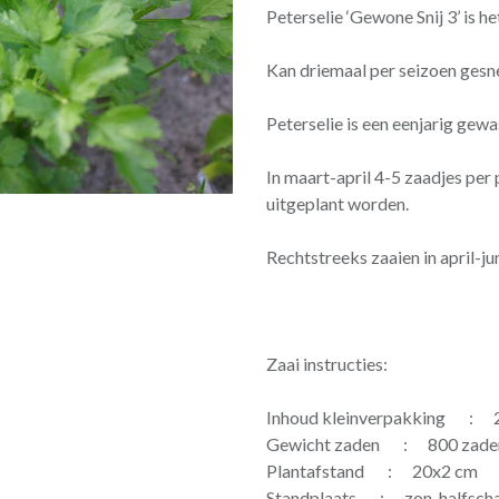
Peterselie ‘Gewone Snij 3’ is he
Kan driemaal per seizoen ges
Peterselie is een eenjarig gewa
In maart-april 4-5 zaadjes per
uitgeplant worden.
Rechtstreeks zaaien in april-ju
Zaai instructies:
Inhoud kleinverpakking : 2 
Gewicht zaden : 800 zaden
Plantafstand : 20x2 cm
Standplaats : zon-halfsch