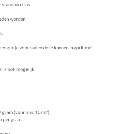
t standaard ras.
neden worden.
s.
 perspotje voorzaaien deze kunnen in april-mei
ni is ook mogelijk.
gram (voor min. 10 m2)
 per gram
aduw