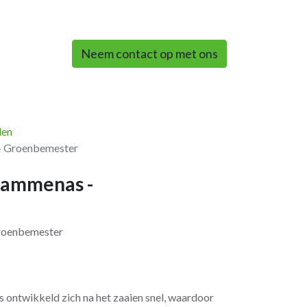
0
Neem contact op met ons
len
- Groenbemester
rammenas -
roenbemester
ntwikkeld zich na het zaaien snel, waardoor