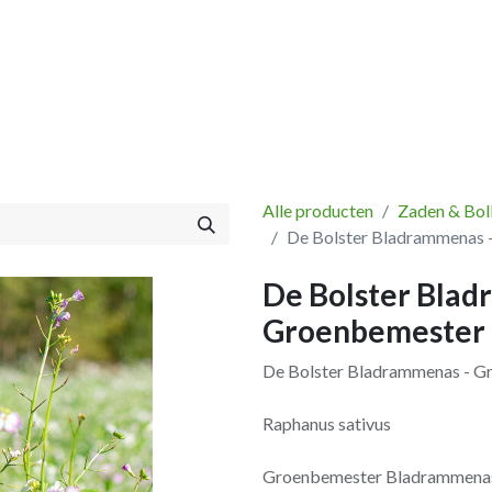
Vissen
Winkel
Categorieën
Blog
Retourbeleid
Alle producten
Zaden & Bol
De Bolster Bladrammenas 
De Bolster Blad
Groenbemester
De Bolster Bladrammenas - G
Raphanus sativus
Groenbemester Bladrammenas o