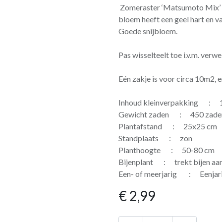
Zomeraster ‘Matsumoto Mix’ is
bloem heeft een geel hart en vari
Goede snijbloem.
Pas wisselteelt toe i.v.m. verw
Eén zakje is voor circa 10m2,
Inhoud kleinverpakking : 1 
Gewicht zaden : 450 zaden
Plantafstand : 25x25 cm
Standplaats : zon
Planthoogte : 50-80 cm
Bijenplant : trekt bijen aa
Een- of meerjarig : Eenjar
€
2,99