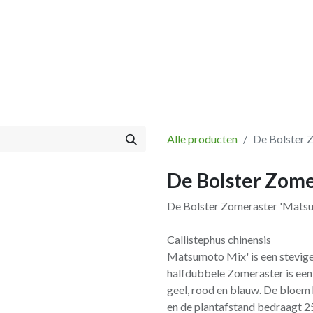
Vissen
Winkel
Categorieën
Blog
Retourbeleid
Alle producten
De Bolster 
De Bolster Zome
De Bolster Zomeraster 'Mats
Callistephus chinensis
Matsumoto Mix' is een stevige
halfdubbele Zomeraster is een 
geel, rood en blauw. De bloem h
en de plantafstand bedraagt 