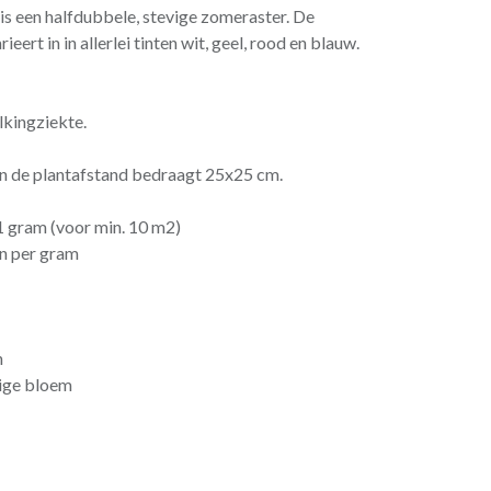
 een halfdubbele, stevige zomeraster. De
eert in in allerlei tinten wit, geel, rood en blauw.
elkingziekte.
 en de plantafstand bedraagt 25x25 cm.
gram (voor min. 10 m2)
 per gram
n
ige bloem