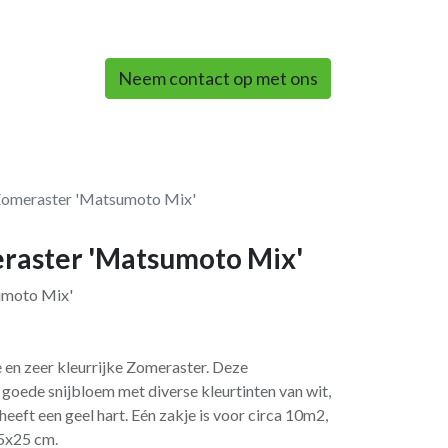
0
Neem contact op met ons
Zomeraster 'Matsumoto Mix'
raster 'Matsumoto Mix'
umoto Mix'
 en zeer kleurrijke Zomeraster. Deze
goede snijbloem met diverse kleurtinten van wit,
eeft een geel hart. Eén zakje is voor circa 10m2,
25x25 cm.