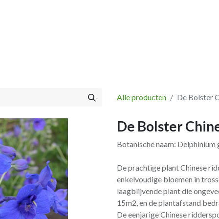
Vissen
Winkel
Categorieën
Blog
Retourbeleid
Alle producten
De Bolster 
De Bolster Chin
Botanische naam: Delphinium 
De prachtige plant Chinese rid
enkelvoudige bloemen in tross
laagblijvende plant die ongeve
15m2, en de plantafstand bed
De eenjarige Chinese ridderspo