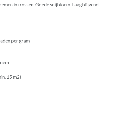
emen in trossen. Goede snijbloem. Laagblijvend
w
 zaden per gram
bloem
min. 15 m2)