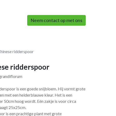
0
Neem contact op met ons
Chinese ridderspoor
ese ridderspoor
grandiflorum
derspoor is een goede snijbloem. Hij vormt grote
en met een helderblauwe kleur. Het is een
er 50cm hoog wordt. Eén zakje is voor circa
raagt 25x25cm.
or is een prachtige plant met grote