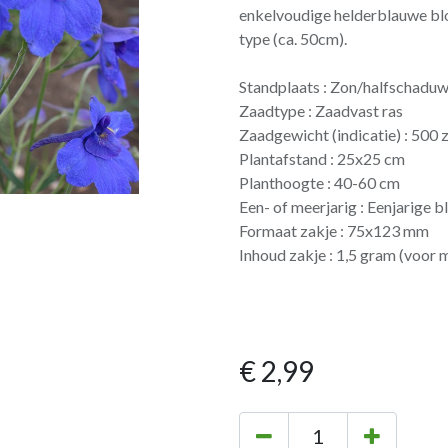
enkelvoudige helderblauwe blo
type (ca. 50cm).
Standplaats : Zon/halfschadu
Zaadtype : Zaadvast ras
Zaadgewicht (indicatie) : 500
Plantafstand : 25x25 cm
Planthoogte : 40-60 cm
Een- of meerjarig : Eenjarige 
Formaat zakje : 75x123 mm
Inhoud zakje : 1,5 gram (voor 
€
2,99