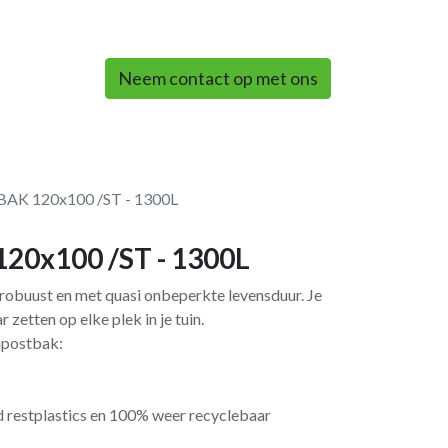
0
Neem contact op met ons
K 120x100 /ST - 1300L
0x100 /ST - 1300L
robuust en met quasi onbeperkte levensduur. Je
 zetten op elke plek in je tuin.
mpostbak:
restplastics en 100% weer recyclebaar