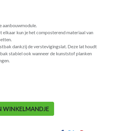
de aanbouwmodule.
t elkaar kun je het composterend materiaal van
etten.
bak dankzij de verstevigingslat. Deze lat houdt
bak stabiel ook wanneer de kunststof planken
ngen.
N WINKELMANDJE