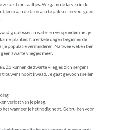
je ze best met aaltjes. We gaan de larven in de
robleem aan de bron aan te pakken en voorgoed
.
voudig oplossen in water en verspreiden met je
e kamerplanten. Na enkele dagen beginnen de
 zal je populatie verminderen. Na twee weken ben
e geen zwarte vliegjes meer.
en. Zo kunnen de zwarte vliegjes zich nergens
 trouwens nooit kwaad. Je gaat gewoon sneller
jding
en verlost van je plaag.
p het wanneer je het nodig hebt. Gebruiken voor
is hebben we dit niet op voorraad, maar wordt