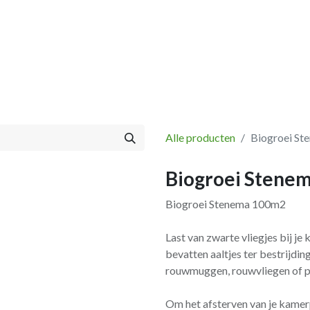
Vissen
Winkel
Categorieën
Blog
Retourbeleid
Alle producten
Biogroei S
Biogroei Stene
Biogroei Stenema 100m2
Last van zwarte vliegjes bij je
bevatten aaltjes ter bestrijd
rouwmuggen, rouwvliegen of 
Om het afsterven van je kamerp