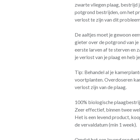
zwarte vliegen plaag, bestrijd 
potgrond bestrijden, om het p
verlost te zijn van dit probleem
De aaltjes moet je gewoon een
gieter over de potgrond van j
eerste larven af te sterven en
je verlost van je plaag en heb j
Tip: Behandel al je kamerplant
voortplanten. Overdoseren kan
verlost zijn van de plaag.
100% biologische plaagbestri
Zeer effectief, binnen twee wek
Het is een levend product, koo
de vervaldatum (min 1 week).
Omdat het een levend product 