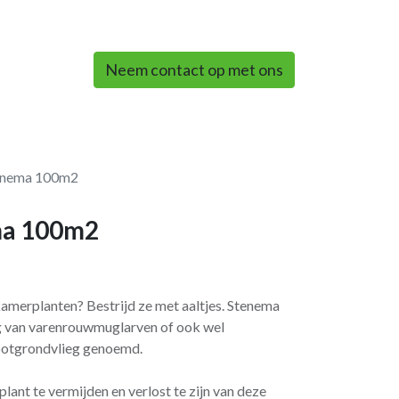
0
Neem contact op met ons
tenema 100m2
ma 100m2
 kamerplanten? Bestrijd ze met aaltjes. Stenema
ing van varenrouwmuglarven of ook wel
potgrondvlieg genoemd.
lant te vermijden en verlost te zijn van deze