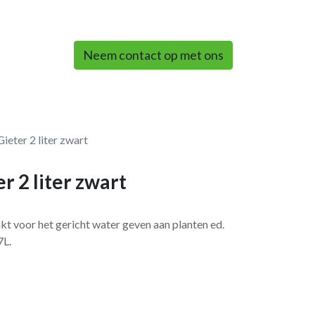
0
Neem contact op met ons
ieter 2 liter zwart
r 2 liter zwart
ikt voor het gericht water geven aan planten ed.
7L.