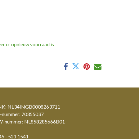
er er opnieuw voorraad is
K: NL34INGB0008263711
-nummer: 70355037
-nummer: NL858285666B01
45 - 521 1541