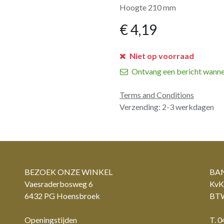
Hoogte 210 mm
€
4,19
Niet op voorraad
Ontvang een bericht wanne
Terms and Conditions
Verzending: 2-3 werkdagen
BEZOEK ONZE WINKEL
BAN
Vaesraderbosweg 6
KvK
6432 PG Hoensbroek
BTW
Openingstijden
T. 0