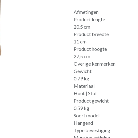
Afmetingen
Product lengte
20,5 cm
Product breedte
11 cm
Product hoogte
27,5 cm
Overige kenmerken
Gewicht
0.79 kg
Materiaal
Hout | Stof
Product gewicht
0.59 kg
Soort model
Hangend
Type bevestiging
Muurbevestiging