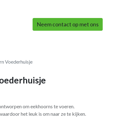
0
Neem contact op met ons
rn Voederhuisje
oederhuisje
 ontworpen om eekhoorns te voeren.
waardoor het leuk is om naar ze te kijken.