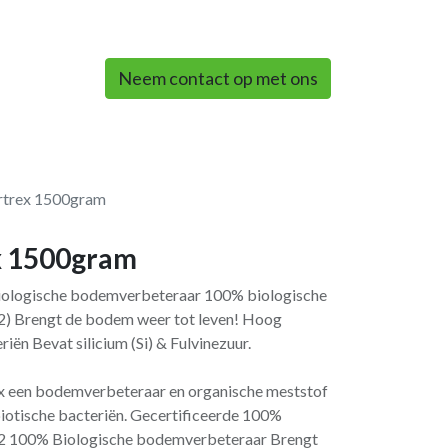
0
Neem contact op met ons
rtrex 1500gram
x 1500gram
iologische bodemverbeteraar 100% biologische
) Brengt de bodem weer tot leven! Hoog
iën Bevat silicium (Si) & Fulvinezuur.
ex een bodemverbeteraar en organische meststof
iotische bacteriën. Gecertificeerde 100%
:2 100% Biologische bodemverbeteraar Brengt