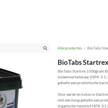
Vissen
Winkel
Categorieën
Blog
Retourbeleid
Alle producten
BioTabs Sta
BioTabs Startre
BioTabs Startrex 1500gram B
bodemverbeteraar (NPK 3-1-2
gehalte aan probiotische bacter
Voor aarde en kokos is Startr
met een hoog gehalte aan prob
organische meststof NPK 3:1