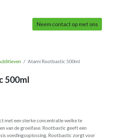
0
Neem contact op met ons
Additieven
Atami Rootbastic 500ml
c 500ml
ct met een sterke concentratie welke te
ken van de groeifase. Rootbastic geeft een
asis voedingsoplossing. Rootbastic zorgt voor