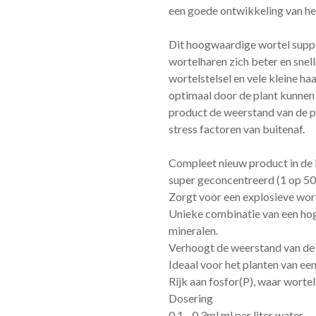
een goede ontwikkeling van het
Dit hoogwaardige wortel suppl
wortelharen zich beter en snel
wortelstelsel en vele kleine h
optimaal door de plant kunne
product de weerstand van de p
stress factoren van buitenaf.
Compleet nieuw product in de l
super geconcentreerd (1 op 5
Zorgt voor een explosieve wort
Unieke combinatie van een hog
mineralen.
Verhoogt de weerstand van de 
Ideaal voor het planten van een
Rijk aan fosfor(P), waar wortel
Dosering
0.1 - 0.3ml ml per liter water.