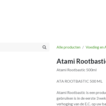
Vissen
Winkel
Categorieën
Blog
Retourbeleid
Alle producten
Voeding en 
Atami Rootbasti
Atami Rootbastic 500ml
ATA ROOTBASTIC 500 ML
Atami Rootbastic is een produ
gebruiken is in de eerste 3 we
verhoging van de E.C. op uw b