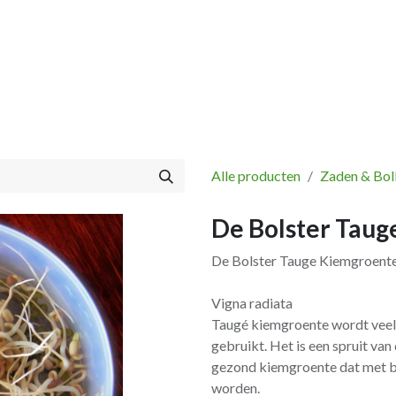
Vissen
Winkel
Categorieën
Blog
Retourbeleid
Alle producten
Zaden & Bol
De Bolster Tau
De Bolster Tauge Kiemgroent
Vigna radiata
Taugé kiemgroente wordt veel 
gebruikt. Het is een spruit va
gezond kiemgroente dat met b
worden.