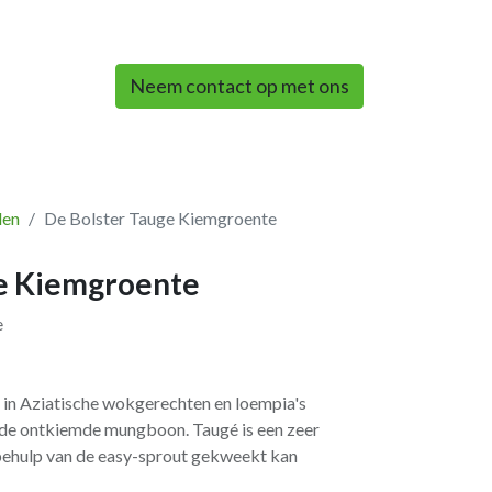
0
Neem contact op met ons
len
De Bolster Tauge Kiemgroente
ge Kiemgroente
e
in Aziatische wokgerechten en loempia's
n de ontkiemde mungboon. Taugé is een zeer
ehulp van de easy-sprout gekweekt kan