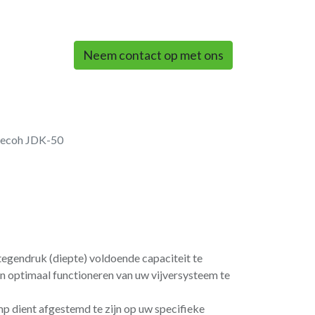
0
Neem contact op met ons
Secoh JDK-50
tegendruk (diepte) voldoende capaciteit te
een optimaal functioneren van uw vijversysteem te
p dient afgestemd te zijn op uw specifieke