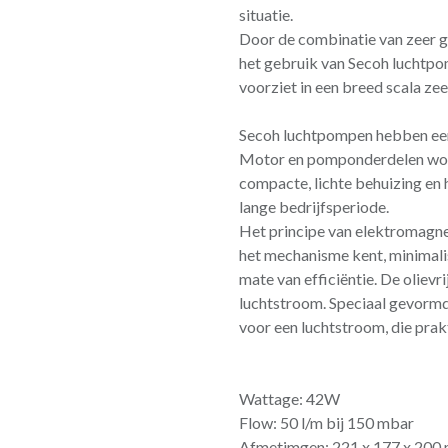
situatie.
Door de combinatie van zeer g
het gebruik van Secoh luchtpo
voorziet in een breed scala z
Secoh luchtpompen hebben een 
Motor en pomponderdelen word
compacte, lichte behuizing e
lange bedrijfsperiode.
Het principe van elektromagnet
het mechanisme kent, minimali
mate van efficiëntie. De oliev
luchtstroom. Speciaal gevorm
voor een luchtstroom, die prakti
Wattage: 42W
Flow: 50 l/m bij 150 mbar
Afmetimgen: 221 x 177 x 200