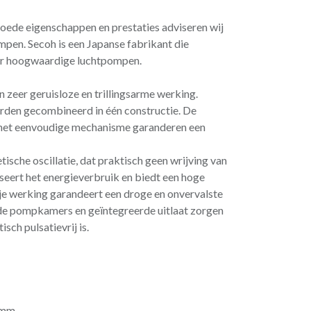
oede eigenschappen en prestaties adviseren wij
mpen. Secoh is een Japanse fabrikant die
eer hoogwaardige luchtpompen.
zeer geruisloze en trillingsarme werking.
en gecombineerd in één constructie. De
n het eenvoudige mechanisme garanderen een
ische oscillatie, dat praktisch geen wrijving van
seert het energieverbruik en biedt een hoge
rije werking garandeert een droge en onvervalste
de pompkamers en geïntegreerde uitlaat zorgen
sch pulsatievrij is.
 mm