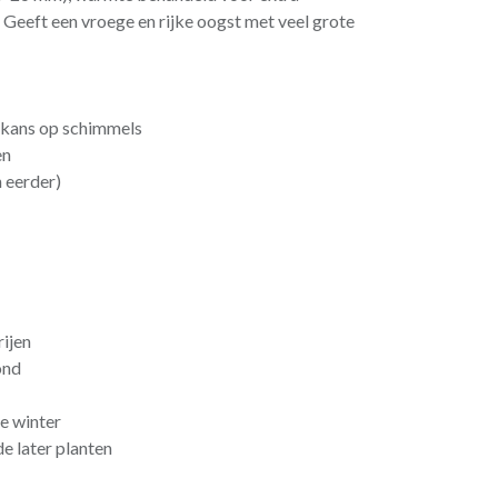
Geeft een vroege en rijke oogst met veel grote
kans op schimmels
en
 eerder)
rijen
ond
de winter
e later planten