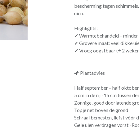
bescherming tegen schimmels. 
uien.
Highlights:
✔ Warmtebehandeld – minder 
✔ Grovere maat: veel dikke ui
✔ Vroeg oogstbaar (± 2 weken
🌱 Plantadvies
Half september – half oktober
5 cm in de rij · 15 cm tussen de 
Zonnige, goed doorlatende gr
Topje net boven de grond
Schraal bemesten, liefst vóór 
Gele uien verdragen vorst · Rod