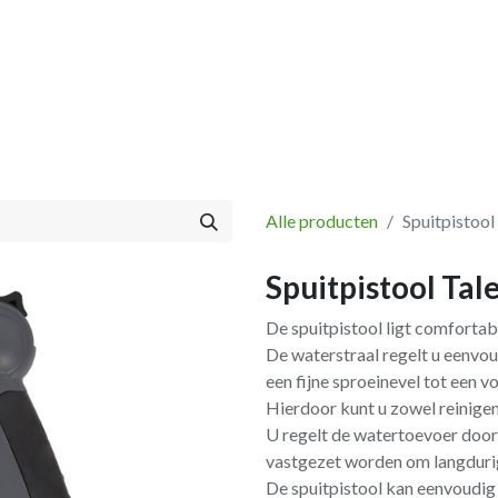
Vissen
Winkel
Categorieën
Blog
Retourbeleid
Alle producten
Spuitpistool
Spuitpistool Tal
De spuitpistool ligt comfortabe
De waterstraal regelt u eenvo
een fijne sproeinevel tot een vol
Hierdoor kunt u zowel reinigen
U regelt de watertoevoer door
vastgezet worden om langduri
De spuitpistool kan eenvoudig