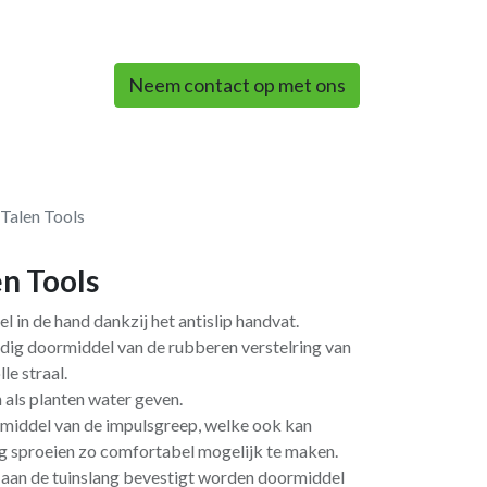
0
Neem contact op met ons
 Talen Tools
en Tools
l in de hand dankzij het antislip handvat.
udig doormiddel van de rubberen verstelring van
le straal.
 als planten water geven.
middel van de impulsgreep, welke ook kan
g sproeien zo comfortabel mogelijk te maken.
 aan de tuinslang bevestigt worden doormiddel