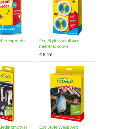
 Mierenpoeder
Eco Style Navulbare
mierenlokdoos
€
8,49
Kledingmotval
Eco Style Wespweg