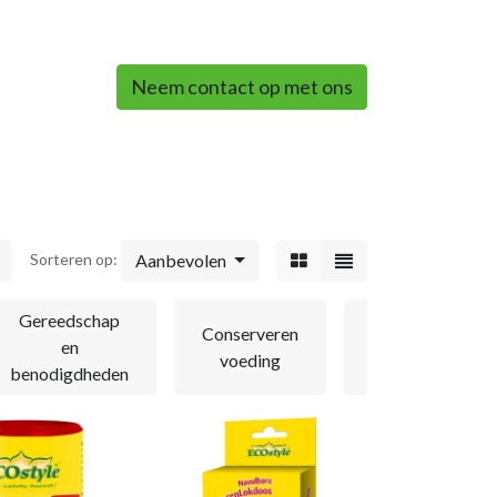
0
Neem contact op met ons
Aanbevolen
Sorteren op:
Gereedschap
Regelen
Conserveren
en
en
voeding
benodigdheden
meten