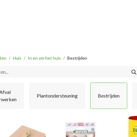
Vissen
Winkel
Categorieën
Blog
Retourbeleid
ten
Huis
In en om het huis
Bestrijden
Afval
Plantondersteuning
Bestrijden
rwerken