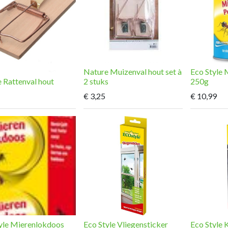
Nature Muizenval hout set à
Eco Style
 Rattenval hout
2 stuks
250g
€
3,25
€
10,99
yle Mierenlokdoos
Eco Style Vliegensticker
Eco Style 