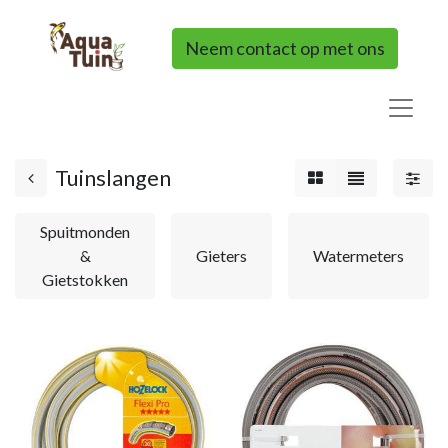
Neem contact op met ons
Tuinslangen
Spuitmonden
&
Gieters
Watermeters
Gietstokken