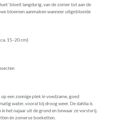
Duet’ bloeit langdurig, van de zomer tot aan de
nieuwe bloemen aanmaken wanneer uitgebloeide
(ca. 15–20 cm)
insecten
ar op een zonnige plek in voedzame, goed
atig water, vooral bij droog weer. De dahlia is
 in het najaar uit de grond en bewaar ze vorstvrij.
otten én zomerse boeketten.