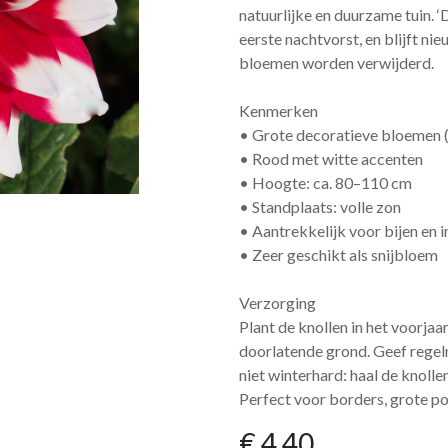
natuurlijke en duurzame tuin. ‘
eerste nachtvorst, en blijft 
bloemen worden verwijderd.
Kenmerken
• Grote decoratieve bloemen 
• Rood met witte accenten
• Hoogte: ca. 80–110 cm
• Standplaats: volle zon
• Aantrekkelijk voor bijen en 
• Zeer geschikt als snijbloem
Verzorging
Plant de knollen in het voorja
doorlatende grond. Geef regelm
niet winterhard: haal de knollen
Perfect voor borders, grote p
€
4,40