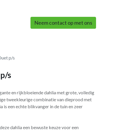
0
Neem contact op met ons
Duet p/s
p/s
gante en rijkbloeiende dahlia met grote, volledig
ige tweekleurige combinatie van dieprood met
a is een echte blikvanger in de tuin en zeer
s deze dahlia een bewuste keuze voor een